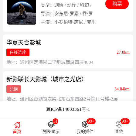
购票
类型：
剧情 / 动作 / 科幻 /
Endgame
奇幻 / 冒险
导演：
安东尼·罗素 / 乔·罗
素
主演：
小罗伯特·唐尼 / 克里
斯·埃文斯 / 马克·鲁弗洛
华夏天合影城
27.8km
在线选座
地址：通州区定海园二里新城商厦四层4004
新影联长天影城（城市之光店）
34.84km
兑换
地址：通州区台湖镇次渠北东石东四路2号院11号楼-2层
冀ICP备14003361号-1
开启弹出
31
99+
99+
其他
首页
列表显示
我的插件