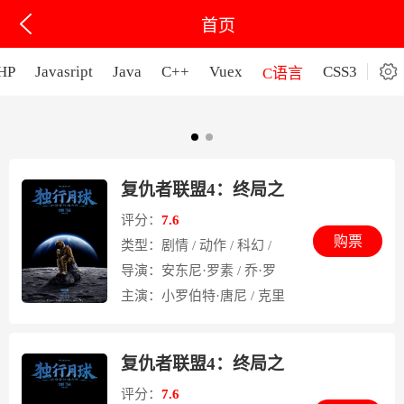
首页

HP
Javasript
Java
C++
Vuex
CSS3
C语言
0
复仇者联盟4：终局之
战 Avengers:
评分：
7.6
购票
类型：
剧情 / 动作 / 科幻 /
Endgame
奇幻 / 冒险
导演：
安东尼·罗素 / 乔·罗
素
主演：
小罗伯特·唐尼 / 克里
斯·埃文斯 / 马克·鲁弗洛
复仇者联盟4：终局之
战 Avengers:
评分：
7.6